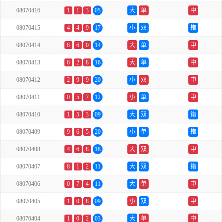
08070416
1
1
3
05
大
单
中
08070415
4
4
9
17
小
双
错
08070414
8
6
0
14
大
单
中
08070413
6
2
8
16
大
单
中
08070412
2
9
9
20
小
双
中
08070411
0
5
7
12
小
单
中
08070410
1
5
3
09
大
双
错
08070409
9
6
5
20
小
单
错
08070408
4
6
8
18
大
双
中
08070407
8
1
2
11
大
双
错
08070406
0
7
4
11
大
单
中
08070405
1
0
8
09
小
双
中
08070404
1
0
2
03
大
单
中