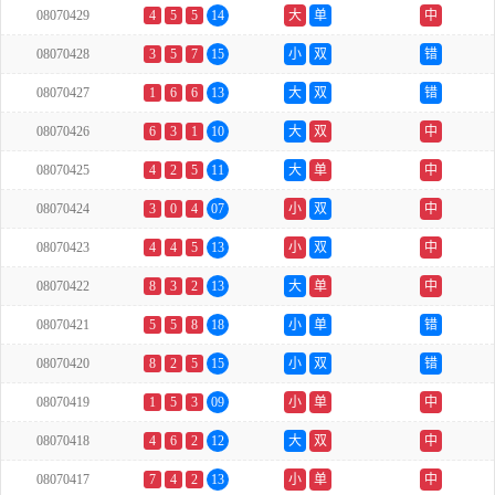
08070429
4
5
5
14
大
单
中
08070428
3
5
7
15
小
双
错
08070427
1
6
6
13
大
双
错
08070426
6
3
1
10
大
双
中
08070425
4
2
5
11
大
单
中
08070424
3
0
4
07
小
双
中
08070423
4
4
5
13
小
双
中
08070422
8
3
2
13
大
单
中
08070421
5
5
8
18
小
单
错
08070420
8
2
5
15
小
双
错
08070419
1
5
3
09
小
单
中
08070418
4
6
2
12
大
双
中
08070417
7
4
2
13
小
单
中