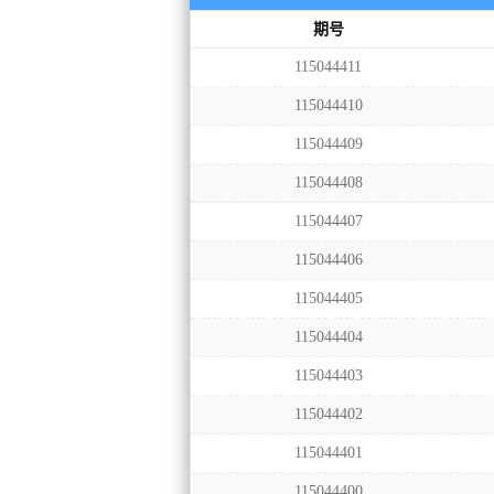
期号
115044411
115044410
115044409
115044408
115044407
115044406
115044405
115044404
115044403
115044402
115044401
115044400