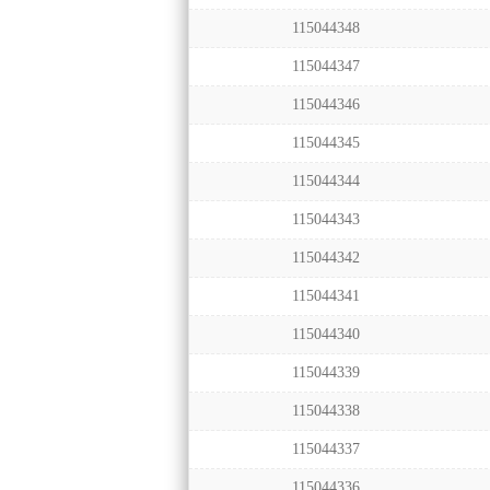
115044348
115044347
115044346
115044345
115044344
115044343
115044342
115044341
115044340
115044339
115044338
115044337
115044336