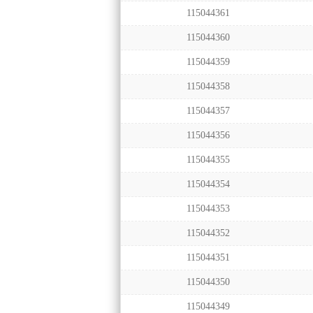
115044361
115044360
115044359
115044358
115044357
115044356
115044355
115044354
115044353
115044352
115044351
115044350
115044349