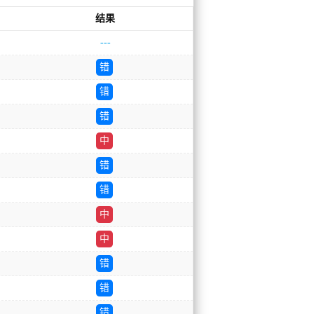
结果
---
错
错
错
中
错
错
中
中
错
错
错