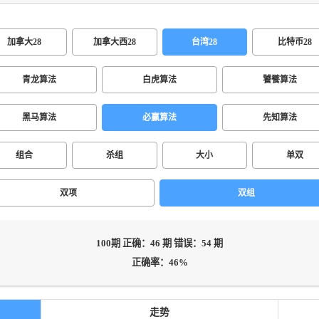
加拿大28
加拿大西28
台湾28
比特币28
青龙算法
白虎算法
饕餮算法
黑马算法
必赢算法
先知算法
组合
杀组
大小
单双
双项
双组
100期 正确：46 期 错误：54 期
正确率：46%
走势