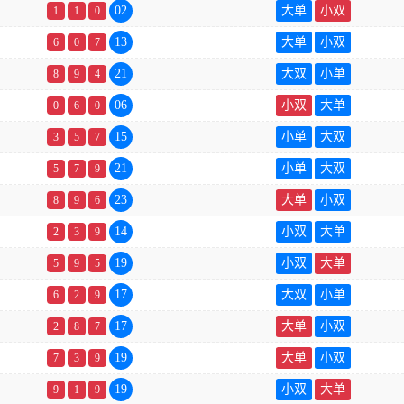
02
大单
小双
1
1
0
13
大单
小双
6
0
7
21
大双
小单
8
9
4
06
小双
大单
0
6
0
15
小单
大双
3
5
7
21
小单
大双
5
7
9
23
大单
小双
8
9
6
14
小双
大单
2
3
9
19
小双
大单
5
9
5
17
大双
小单
6
2
9
17
大单
小双
2
8
7
19
大单
小双
7
3
9
19
小双
大单
9
1
9