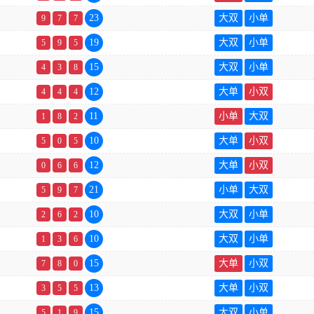
23
大双
小单
9
7
7
19
大双
小单
5
9
5
15
大双
小单
4
3
8
12
大单
小双
4
4
4
11
小单
大双
1
8
2
10
大单
小双
5
0
5
12
大单
小双
0
6
6
21
小单
大双
5
9
7
10
大双
小单
2
6
2
10
大双
小单
1
3
6
15
大单
小双
7
8
0
13
大单
小双
3
5
5
15
大双
小单
5
1
9