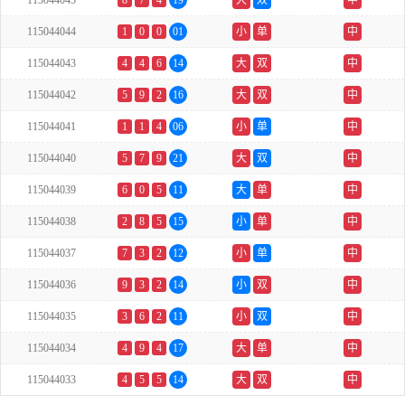
115044045
8
7
4
19
大
双
中
115044044
1
0
0
01
小
单
中
115044043
4
4
6
14
大
双
中
115044042
5
9
2
16
大
双
中
115044041
1
1
4
06
小
单
中
115044040
5
7
9
21
大
双
中
115044039
6
0
5
11
大
单
中
115044038
2
8
5
15
小
单
中
115044037
7
3
2
12
小
单
中
115044036
9
3
2
14
小
双
中
115044035
3
6
2
11
小
双
中
115044034
4
9
4
17
大
单
中
115044033
4
5
5
14
大
双
中