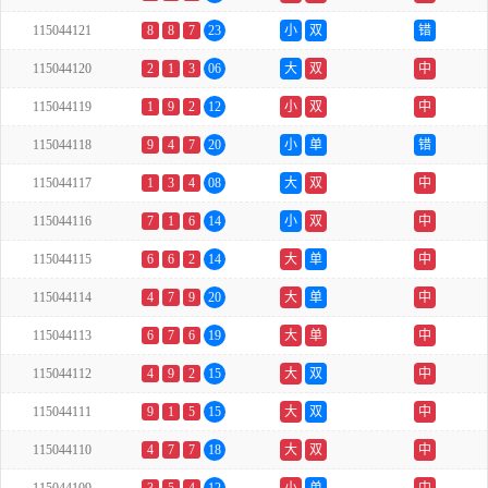
115044121
8
8
7
23
小
双
错
115044120
2
1
3
06
大
双
中
115044119
1
9
2
12
小
双
中
115044118
9
4
7
20
小
单
错
115044117
1
3
4
08
大
双
中
115044116
7
1
6
14
小
双
中
115044115
6
6
2
14
大
单
中
115044114
4
7
9
20
大
单
中
115044113
6
7
6
19
大
单
中
115044112
4
9
2
15
大
双
中
115044111
9
1
5
15
大
双
中
115044110
4
7
7
18
大
双
中