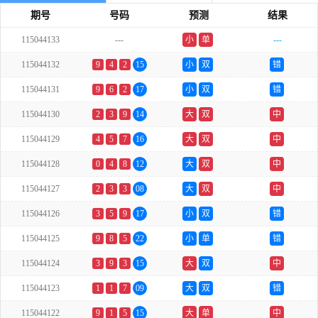
期号
号码
预测
结果
115044133
---
小
单
---
115044132
9
4
2
15
小
双
错
115044131
9
6
2
17
小
双
错
115044130
2
3
9
14
大
双
中
115044129
4
5
7
16
大
双
中
115044128
0
4
8
12
大
双
中
115044127
2
3
3
08
大
双
中
115044126
3
5
9
17
小
双
错
115044125
9
8
5
22
小
单
错
115044124
3
9
3
15
大
双
中
115044123
1
1
7
09
大
双
错
115044122
9
1
5
15
大
单
中