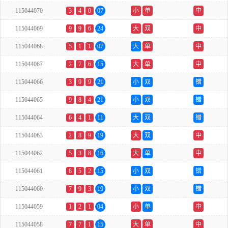
115044070
3
4
0
07
小
单
中
115044069
9
9
6
24
大
双
中
115044068
5
1
1
07
大
单
中
115044067
2
7
6
15
大
单
中
115044066
3
9
9
21
小
双
错
115044065
9
8
4
21
小
双
错
115044064
6
4
1
11
大
双
错
115044063
2
8
9
19
大
双
中
115044062
5
3
8
16
大
单
中
115044061
8
5
2
15
小
双
错
115044060
7
9
3
19
小
双
错
115044059
1
2
1
04
小
单
中
115044058
7
7
1
15
大
单
中