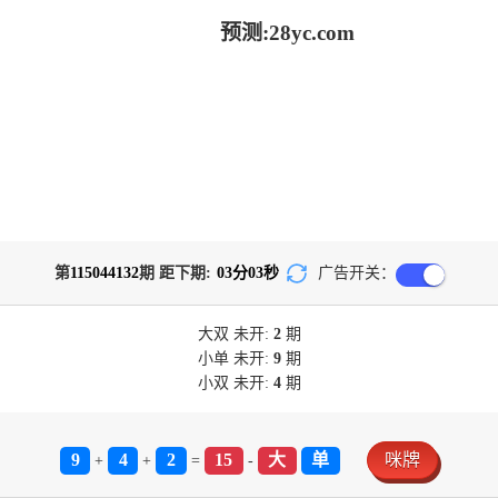
预测:28yc.com
第
115044132
期 距下期:
03
分
03
秒
广告开关：
大双
未开:
2
期
小单
未开:
9
期
小双
未开:
4
期
9
4
2
15
大
单
咪牌
+
+
=
-