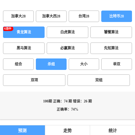
加拿大28
加拿大西28
台湾28
比特币28
青龙算法
白虎算法
饕餮算法
黑马算法
必赢算法
先知算法
组合
杀组
大小
单双
双项
双组
100期 正确：74 期 错误：26 期
正确率：74%
预测
走势
统计