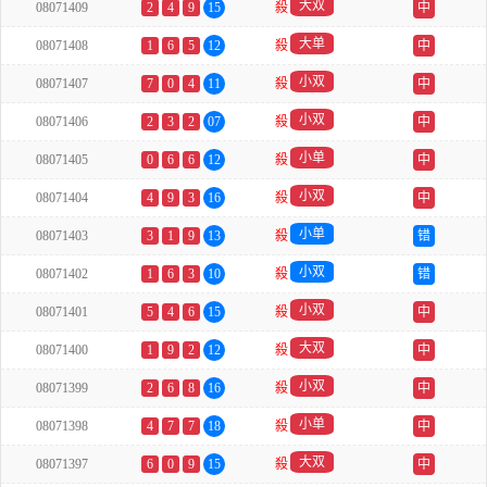
大双
08071409
2
4
9
15
殺
中
大单
08071408
1
6
5
12
殺
中
小双
08071407
7
0
4
11
殺
中
小双
08071406
2
3
2
07
殺
中
小单
08071405
0
6
6
12
殺
中
小双
08071404
4
9
3
16
殺
中
小单
08071403
3
1
9
13
殺
错
小双
08071402
1
6
3
10
殺
错
小双
08071401
5
4
6
15
殺
中
大双
08071400
1
9
2
12
殺
中
小双
08071399
2
6
8
16
殺
中
小单
08071398
4
7
7
18
殺
中
大双
08071397
6
0
9
15
殺
中