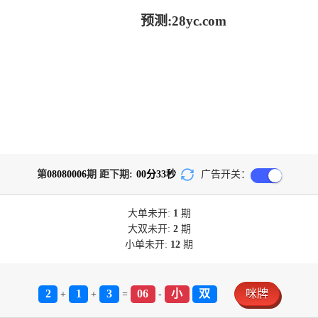
预测:28yc.com
第
08080006
期 距下期:
00
分
33
秒
广告开关：
大单
未开:
1
期
大双
未开:
2
期
小单
未开:
12
期
2
1
3
06
小
双
咪牌
+
+
=
-