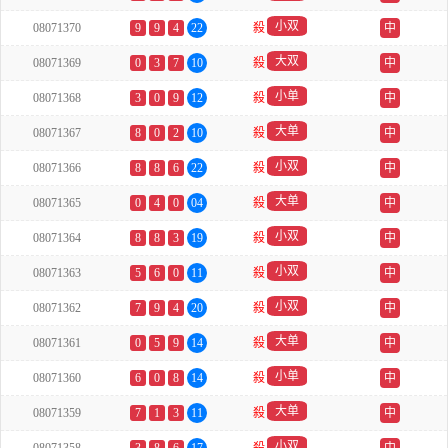
小双
08071370
9
9
4
22
殺
中
大双
08071369
0
3
7
10
殺
中
小单
08071368
3
0
9
12
殺
中
大单
08071367
8
0
2
10
殺
中
小双
08071366
8
8
6
22
殺
中
大单
08071365
0
4
0
04
殺
中
小双
08071364
8
8
3
19
殺
中
小双
08071363
5
6
0
11
殺
中
小双
08071362
7
9
4
20
殺
中
大单
08071361
0
5
9
14
殺
中
小单
08071360
6
0
8
14
殺
中
大单
08071359
7
1
3
11
殺
中
小双