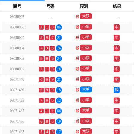
期号
号码
预测
结果
大双
08080007
---
殺
---
小单
08080006
2
1
3
06
殺
中
小单
08080005
5
9
7
21
殺
中
小双
08080004
7
3
6
16
殺
中
小双
08080003
9
9
6
24
殺
中
小单
08080002
7
1
8
16
殺
中
小双
08071440
6
6
9
21
殺
中
大单
08071439
6
9
0
15
殺
错
小单
08071438
7
0
5
12
殺
中
大单
08071437
4
1
1
06
殺
中
小双
08071436
6
8
5
19
殺
中
大双
08071435
5
4
8
17
殺
中