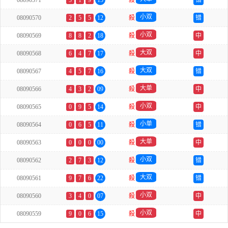
08090571
5
1
9
15
殺
错
小双
08090570
2
5
5
12
殺
错
小双
08090569
8
8
2
18
殺
中
大双
08090568
6
4
7
17
殺
中
大双
08090567
4
5
7
16
殺
错
大单
08090566
4
3
2
09
殺
中
小双
08090565
0
9
5
14
殺
中
小单
08090564
0
6
5
11
殺
错
大单
08090563
0
0
0
00
殺
中
小双
08090562
2
7
3
12
殺
错
大双
08090561
9
7
6
22
殺
错
小双
08090560
3
4
0
07
殺
中
小双
08090559
9
0
6
15
殺
中