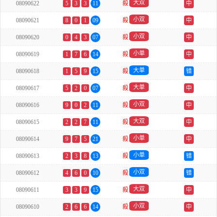
大双
08090622
5
3
3
11
殺
中
小双
08090621
8
0
1
09
殺
中
小双
08090620
0
4
3
07
殺
中
小单
08090619
1
7
6
14
殺
中
大单
08090618
1
5
9
15
殺
错
大单
08090617
5
2
0
07
殺
中
小双
08090616
9
0
2
11
殺
中
大双
08090615
2
2
7
11
殺
中
小单
08090614
9
7
5
21
殺
中
小单
08090613
2
3
8
13
殺
错
小双
08090612
4
6
0
10
殺
错
大双
08090611
3
3
9
15
殺
中
小双
08090610
2
6
6
14
殺
中