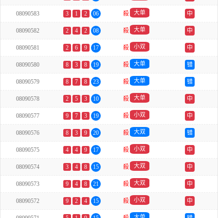
大单
08090583
3
1
2
06
殺
中
大单
08090582
2
4
2
08
殺
中
小双
08090581
2
6
9
17
殺
中
大单
08090580
8
3
8
19
殺
错
大单
08090579
8
7
8
23
殺
错
大单
08090578
2
5
3
10
殺
中
小双
08090577
9
7
3
19
殺
中
大双
08090576
8
3
9
20
殺
错
小双
08090575
4
4
9
17
殺
中
大双
08090574
3
4
8
15
殺
中
大双
08090573
9
4
8
21
殺
中
小双
08090572
9
2
4
15
殺
中
大单