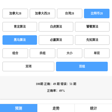
加拿大28
加拿大西28
台湾28
比特币28
青龙算法
白虎算法
饕餮算法
黑马算法
必赢算法
先知算法
组合
杀组
大小
单双
双项
双组
100期 正确：49 期 错误：51 期
正确率：49%
预测
走势
统计