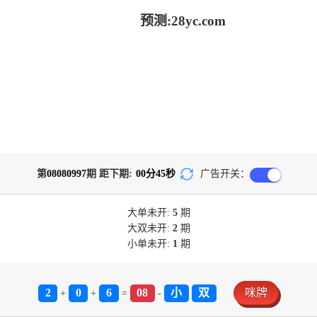
预测:28yc.com
第
08080997
期 距下期:
00
分
44
秒
广告开关：
大单
未开:
5
期
大双
未开:
2
期
小单
未开:
1
期
2
0
6
08
小
双
咪牌
+
+
=
-