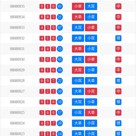
08080935
0
1
0
01
小单
大双
中
08080934
8
8
5
21
大单
小双
中
08080933
4
3
0
07
大双
小单
中
08080932
4
1
8
13
大单
小双
错
08080931
4
4
7
15
大单
小双
中
08080930
5
0
0
05
大双
小单
中
08080929
9
1
6
16
大双
小单
中
08080928
6
9
7
22
小双
大单
错
08080927
7
2
1
10
大单
小双
中
08080926
9
1
0
10
大双
小单
错
08080925
5
6
6
17
小双
大单
中
08080924
4
9
7
20
大单
小双
错
08080923
5
1
8
14
大单
小双
错