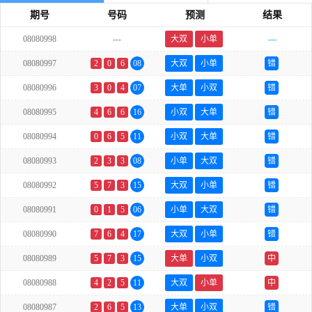
期号
号码
预测
结果
08080998
---
大双
小单
---
08080997
2
0
6
08
大双
小单
错
08080996
3
0
4
07
大单
小双
错
08080995
4
6
6
16
小双
大单
错
08080994
0
6
5
11
小双
大单
错
08080993
2
3
3
08
小单
大双
错
08080992
5
7
3
15
大双
小单
错
08080991
0
1
5
06
小单
大双
错
08080990
7
6
4
17
大双
小单
错
08080989
5
7
3
15
大单
小双
中
08080988
4
2
5
11
大双
小单
中
08080987
2
6
5
13
大单
小双
错