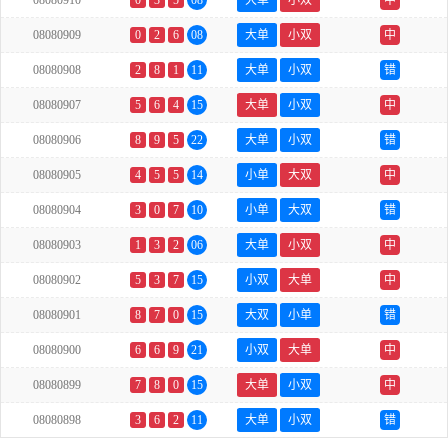
08080910
0
3
5
08
大单
小双
中
08080909
0
2
6
08
大单
小双
中
08080908
2
8
1
11
大单
小双
错
08080907
5
6
4
15
大单
小双
中
08080906
8
9
5
22
大单
小双
错
08080905
4
5
5
14
小单
大双
中
08080904
3
0
7
10
小单
大双
错
08080903
1
3
2
06
大单
小双
中
08080902
5
3
7
15
小双
大单
中
08080901
8
7
0
15
大双
小单
错
08080900
6
6
9
21
小双
大单
中
08080899
7
8
0
15
大单
小双
中
08080898
3
6
2
11
大单
小双
错