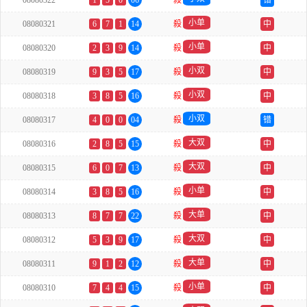
08080322
1
5
0
06
殺
错
小单
08080321
6
7
1
14
殺
中
小单
08080320
2
3
9
14
殺
中
小双
08080319
9
3
5
17
殺
中
小双
08080318
3
8
5
16
殺
中
小双
08080317
4
0
0
04
殺
错
大双
08080316
2
8
5
15
殺
中
大双
08080315
6
0
7
13
殺
中
小单
08080314
3
8
5
16
殺
中
大单
08080313
8
7
7
22
殺
中
大双
08080312
5
3
9
17
殺
中
大单
08080311
9
1
2
12
殺
中
小单
08080310
7
4
4
15
殺
中