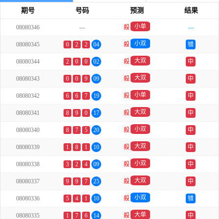
期号
号码
预测
结果
小单
08080346
---
殺
---
小双
08080345
0
2
2
04
殺
错
大双
08080344
2
0
0
02
殺
中
大双
08080343
0
0
9
09
殺
中
小单
08080342
6
6
7
19
殺
中
大双
08080341
8
9
0
17
殺
中
小双
08080340
8
7
5
20
殺
中
大双
08080339
1
8
1
10
殺
中
小双
08080338
3
2
4
09
殺
中
大双
08080337
9
9
7
25
殺
中
小双
08080336
5
4
1
10
殺
错
大单
08080335
1
7
6
14
殺
中