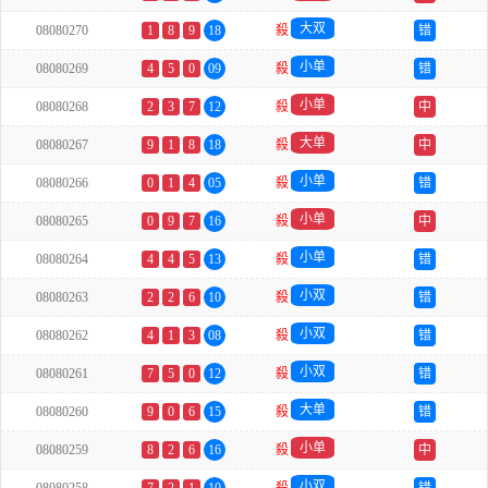
大双
08080270
1
8
9
18
殺
错
小单
08080269
4
5
0
09
殺
错
小单
08080268
2
3
7
12
殺
中
大单
08080267
9
1
8
18
殺
中
小单
08080266
0
1
4
05
殺
错
小单
08080265
0
9
7
16
殺
中
小单
08080264
4
4
5
13
殺
错
小双
08080263
2
2
6
10
殺
错
小双
08080262
4
1
3
08
殺
错
小双
08080261
7
5
0
12
殺
错
大单
08080260
9
0
6
15
殺
错
小单
08080259
8
2
6
16
殺
中
小双