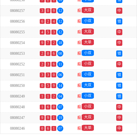
08080258
7
2
1
10
殺
错
大双
08080257
3
0
9
12
殺
中
小双
08080256
6
2
4
12
殺
错
大双
08080255
4
5
3
12
殺
中
大单
08080254
9
7
2
18
殺
中
小双
08080253
2
0
6
08
殺
错
小双
08080252
2
3
6
11
殺
中
小双
08080251
3
3
0
06
殺
错
大双
08080250
0
5
9
14
殺
错
小双
08080249
1
1
2
04
殺
错
小双
08080248
1
6
0
07
殺
中
大双
08080247
9
9
1
19
殺
中
大单
08080246
0
6
1
07
殺
中