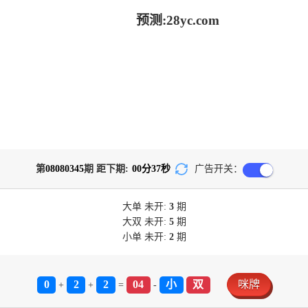
预测:28yc.com
第
08080345
期 距下期:
00
分
37
秒
广告开关：
大单
未开:
3
期
大双
未开:
5
期
小单
未开:
2
期
0
2
2
04
小
双
咪牌
+
+
=
-