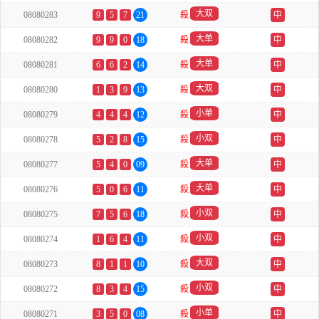
大双
08080283
9
5
7
21
殺
中
大单
08080282
9
9
0
18
殺
中
大单
08080281
6
6
2
14
殺
中
大双
08080280
1
3
9
13
殺
中
小单
08080279
4
4
4
12
殺
中
小双
08080278
5
2
8
15
殺
中
大单
08080277
5
4
0
09
殺
中
大单
08080276
5
0
6
11
殺
中
小双
08080275
7
5
6
18
殺
中
小双
08080274
1
6
4
11
殺
中
大双
08080273
8
1
1
10
殺
中
小双
08080272
8
3
4
15
殺
中
小单
08080271
3
5
0
08
殺
中