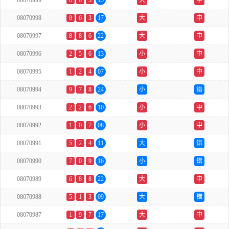
08070999
6
6
3
15
大
中
08070998
8
6
3
17
大
中
08070997
8
8
6
22
大
中
08070996
2
5
6
13
小
中
08070995
1
2
4
07
小
中
08070994
9
7
8
24
小
错
08070993
2
2
6
10
小
中
08070992
1
0
7
08
小
中
08070991
5
2
4
11
大
错
08070990
7
0
9
16
小
错
08070989
6
8
8
22
大
中
08070988
5
1
3
09
大
错
08070987
1
9
7
17
大
中