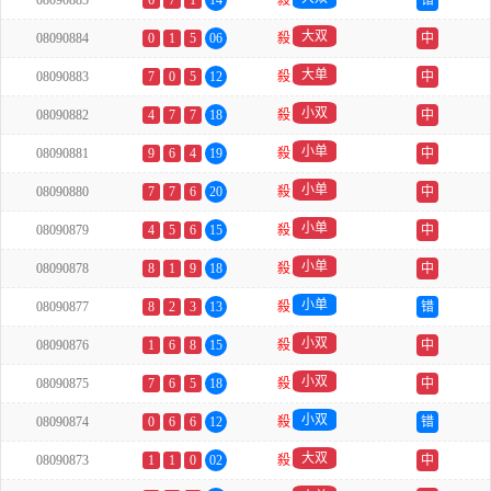
08090885
6
7
1
14
殺
错
大双
08090884
0
1
5
06
殺
中
大单
08090883
7
0
5
12
殺
中
小双
08090882
4
7
7
18
殺
中
小单
08090881
9
6
4
19
殺
中
小单
08090880
7
7
6
20
殺
中
小单
08090879
4
5
6
15
殺
中
小单
08090878
8
1
9
18
殺
中
小单
08090877
8
2
3
13
殺
错
小双
08090876
1
6
8
15
殺
中
小双
08090875
7
6
5
18
殺
中
小双
08090874
0
6
6
12
殺
错
大双
08090873
1
1
0
02
殺
中