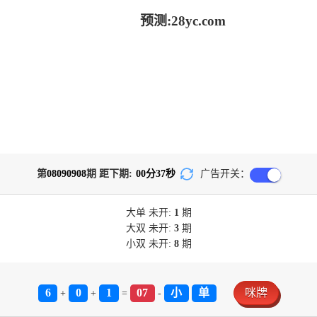
预测:28yc.com
第
08090908
期 距下期:
00
分
37
秒
广告开关：
大单
未开:
1
期
大双
未开:
3
期
小双
未开:
8
期
6
0
1
07
小
单
咪牌
+
+
=
-