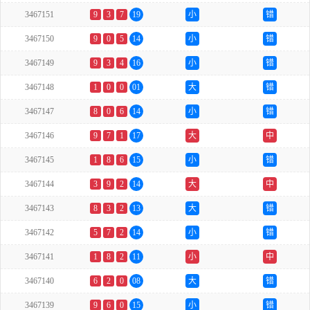
3467151
9
3
7
19
小
错
3467150
9
0
5
14
小
错
3467149
9
3
4
16
小
错
3467148
1
0
0
01
大
错
3467147
8
0
6
14
小
错
3467146
9
7
1
17
大
中
3467145
1
8
6
15
小
错
3467144
3
9
2
14
大
中
3467143
8
3
2
13
大
错
3467142
5
7
2
14
小
错
3467141
1
8
2
11
小
中
3467140
6
2
0
08
大
错
3467139
9
6
0
15
小
错