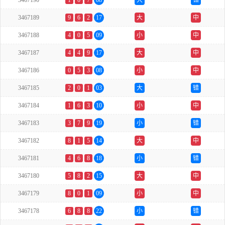
3467190
1
0
7
08
大
错
3467189
9
6
2
17
大
中
3467188
4
0
5
09
小
中
3467187
4
4
9
17
大
中
3467186
0
5
3
08
小
中
3467185
2
0
1
03
大
错
3467184
1
6
3
10
小
中
3467183
3
7
9
19
小
错
3467182
8
1
5
14
大
中
3467181
4
6
8
18
小
错
3467180
5
8
2
15
大
中
3467179
8
0
1
09
小
中
3467178
6
8
8
22
小
错