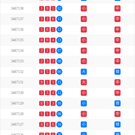
3467138
1
0
1
02
小
中
3467137
3
2
6
11
小
中
3467136
5
6
1
12
小
中
3467135
0
9
4
13
小
中
3467134
3
2
2
07
小
中
3467133
2
3
3
08
小
中
3467132
0
5
1
06
大
错
3467131
9
1
5
15
大
中
3467130
5
3
4
12
小
中
3467129
8
5
3
16
小
错
3467128
5
1
2
08
小
中
3467127
4
6
6
16
小
错