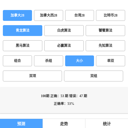
加拿大28
加拿大西28
台湾28
比特币28
青龙算法
白虎算法
饕餮算法
黑马算法
必赢算法
先知算法
组合
杀组
大小
单双
双项
双组
100期 正确：53 期 错误：47 期
正确率：53%
预测
走势
统计