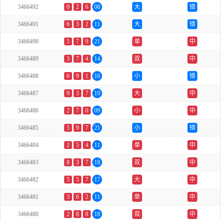
3466492
0
2
6
08
大
错
3466491
6
3
2
11
大
错
3466490
5
7
9
21
单
中
3466489
3
7
4
14
双
中
3466488
6
9
1
16
小
错
3466487
9
3
7
19
大
中
3466486
2
7
0
09
小
中
3466485
5
9
7
21
小
错
3466484
2
5
4
11
单
中
3466483
8
3
7
18
双
中
3466482
5
5
7
17
大
中
3466481
3
6
2
11
单
中
3466480
2
8
8
18
双
中