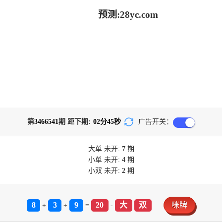
预测:28yc.com
第
3466541
期 距下期:
02
分
45
秒
广告开关：
大单
未开:
7
期
小单
未开:
4
期
小双
未开:
2
期
8
3
9
20
大
双
咪牌
+
+
=
-