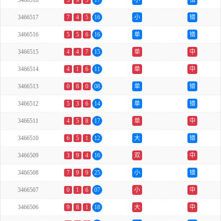
3466518
3
9
5
17
小
错
3466517
7
4
5
16
小
错
3466516
5
5
6
16
单
错
3466515
4
4
7
15
单
中
3466514
4
1
6
11
单
中
3466513
0
8
0
08
单
错
3466512
5
3
6
14
单
错
3466511
4
5
8
17
单
中
3466510
6
5
1
12
大
错
3466509
3
9
4
16
双
中
3466508
7
9
9
25
小
错
3466507
0
1
6
07
小
中
3466506
9
8
1
18
大
中