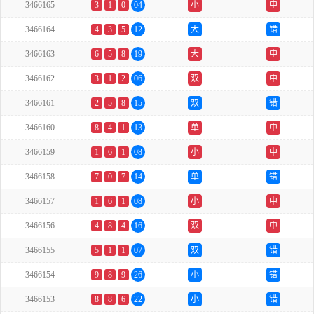
3466165
3
1
0
04
小
中
3466164
4
3
5
12
大
错
3466163
6
5
8
19
大
中
3466162
3
1
2
06
双
中
3466161
2
5
8
15
双
错
3466160
8
4
1
13
单
中
3466159
1
6
1
08
小
中
3466158
7
0
7
14
单
错
3466157
1
6
1
08
小
中
3466156
4
8
4
16
双
中
3466155
5
1
1
07
双
错
3466154
9
8
9
26
小
错
3466153
8
8
6
22
小
错