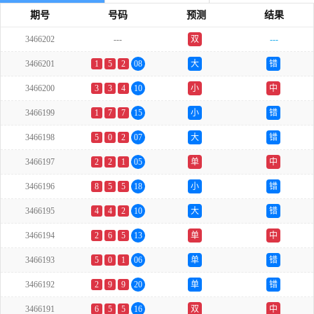
期号
号码
预测
结果
3466202
---
双
---
3466201
1
5
2
08
大
错
3466200
3
3
4
10
小
中
3466199
1
7
7
15
小
错
3466198
5
0
2
07
大
错
3466197
2
2
1
05
单
中
3466196
8
5
5
18
小
错
3466195
4
4
2
10
大
错
3466194
2
6
5
13
单
中
3466193
5
0
1
06
单
错
3466192
2
9
9
20
单
错
3466191
6
5
5
16
双
中