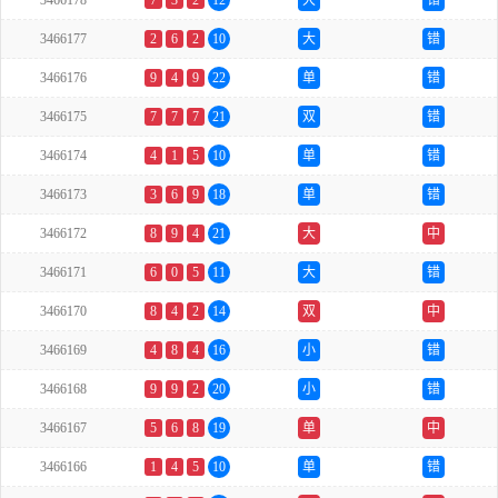
3466178
7
3
2
12
大
错
3466177
2
6
2
10
大
错
3466176
9
4
9
22
单
错
3466175
7
7
7
21
双
错
3466174
4
1
5
10
单
错
3466173
3
6
9
18
单
错
3466172
8
9
4
21
大
中
3466171
6
0
5
11
大
错
3466170
8
4
2
14
双
中
3466169
4
8
4
16
小
错
3466168
9
9
2
20
小
错
3466167
5
6
8
19
单
中
3466166
1
4
5
10
单
错