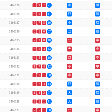
3466139
5
9
7
21
小
错
3466138
5
5
1
11
双
错
3466137
7
7
5
19
小
错
3466136
6
1
0
07
双
错
3466135
7
3
8
18
双
中
3466134
6
5
3
14
大
中
3466133
4
5
1
10
双
中
3466132
1
7
4
12
小
中
3466131
0
7
1
08
小
中
3466130
3
7
3
13
双
错
3466129
1
4
2
07
大
错
3466128
9
1
1
11
大
错
3466127
2
5
1
08
双
中