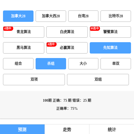
加拿大28
加拿大西28
台湾28
比特币28
青龙算法
白虎算法
饕餮算法
黑马算法
必赢算法
先知算法
组合
杀组
大小
单双
双项
双组
100期 正确：75 期 错误：25 期
正确率：75%
预测
走势
统计