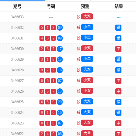
期号
号码
预测
结果
大双
3466633
---
殺
---
小单
3466632
5
1
3
09
殺
错
小单
3466631
4
3
2
09
殺
错
小双
3466630
2
8
7
17
殺
中
小单
3466629
3
1
9
13
殺
错
大双
3466628
9
2
7
18
殺
错
小双
3466627
0
6
1
07
殺
中
小双
3466626
3
3
7
13
殺
中
大双
3466625
6
5
9
20
殺
错
大双
3466624
9
1
6
16
殺
错
大双
3466623
0
1
6
07
殺
中
大单
3466622
2
4
0
06
殺
中