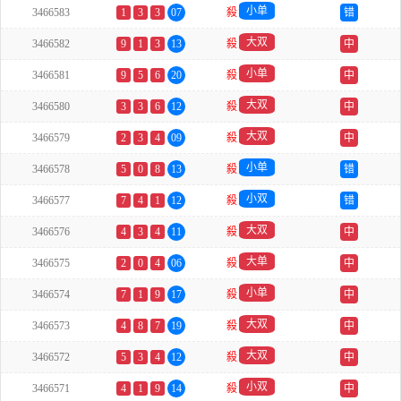
小单
3466583
1
3
3
07
殺
错
大双
3466582
9
1
3
13
殺
中
小单
3466581
9
5
6
20
殺
中
大双
3466580
3
3
6
12
殺
中
大双
3466579
2
3
4
09
殺
中
小单
3466578
5
0
8
13
殺
错
小双
3466577
7
4
1
12
殺
错
大双
3466576
4
3
4
11
殺
中
大单
3466575
2
0
4
06
殺
中
小单
3466574
7
1
9
17
殺
中
大双
3466573
4
8
7
19
殺
中
大双
3466572
5
3
4
12
殺
中
小双
3466571
4
1
9
14
殺
中