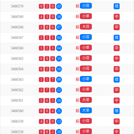
小双
3466570
0
2
0
02
殺
错
小单
3466569
4
3
9
16
殺
中
大双
3466568
1
0
6
07
殺
中
小双
3466567
2
1
1
04
殺
错
小单
3466566
1
2
1
04
殺
中
小双
3466565
6
4
9
19
殺
中
小双
3466564
8
2
6
16
殺
中
小单
3466563
1
1
7
09
殺
错
小单
3466562
3
7
2
12
殺
中
大单
3466561
5
6
5
16
殺
中
大单
3466560
8
9
4
21
殺
错
小双
3466559
4
0
9
13
殺
中
小单
3466558
9
8
2
19
殺
中