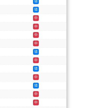
错
错
中
中
中
中
错
中
错
中
错
中
中