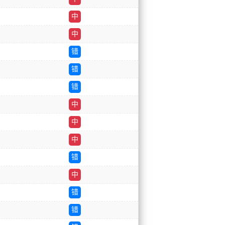
中
中
错
错
错
中
中
中
错
中
错
错