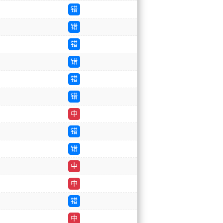
错
错
错
错
错
错
中
错
错
中
中
错
中