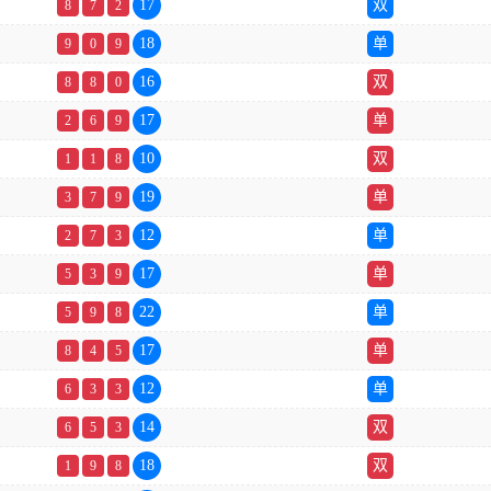
17
双
8
7
2
18
单
9
0
9
16
双
8
8
0
17
单
2
6
9
10
双
1
1
8
19
单
3
7
9
12
单
2
7
3
17
单
5
3
9
22
单
5
9
8
17
单
8
4
5
12
单
6
3
3
14
双
6
5
3
18
双
1
9
8