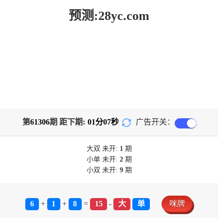
预测:28yc.com
第
61306
期 距下期:
01
分
07
秒
广告开关：
大双
未开:
1
期
小单
未开:
2
期
小双
未开:
9
期
6
+
1
+
8
=
15
-
大
单
咪牌