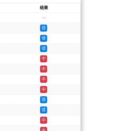
结果
---
错
错
错
中
中
中
中
错
错
中
中