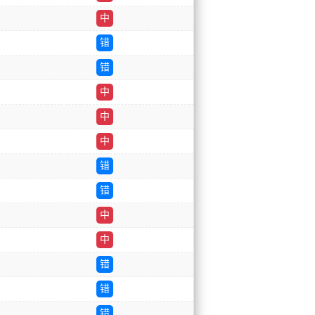
中
错
错
中
中
中
错
错
中
中
错
错
错