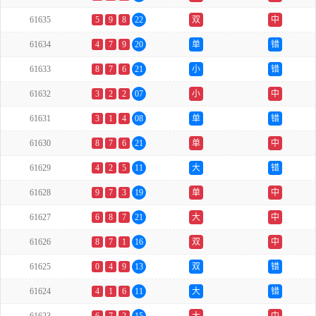
61635
5
9
8
22
双
中
61634
4
7
9
20
单
错
61633
8
7
6
21
小
错
61632
3
2
2
07
小
中
61631
3
1
4
08
单
错
61630
8
7
6
21
单
中
61629
4
2
5
11
大
错
61628
9
7
3
19
单
中
61627
6
8
7
21
大
中
61626
8
7
1
16
双
中
61625
0
4
9
13
双
错
61624
4
1
6
11
大
错