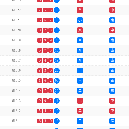
61623
6
7
2
15
大
中
61622
7
5
3
15
单
中
61621
6
6
7
19
小
错
61620
0
7
3
10
双
中
61619
8
9
9
26
单
错
61618
5
7
3
15
双
错
61617
6
4
9
19
双
错
61616
8
3
9
20
小
错
61615
1
6
2
09
大
错
61614
9
7
6
22
单
错
61613
9
0
2
11
小
中
61612
5
4
4
13
单
中
61611
6
3
9
18
单
错