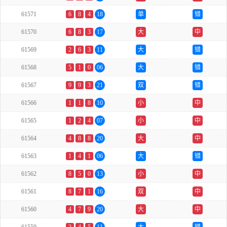
61571
6
8
4
18
单
错
61570
6
8
3
17
大
中
61569
2
6
3
11
大
错
61568
5
1
0
06
大
错
61567
9
9
3
21
双
错
61566
1
1
8
10
小
中
61565
1
2
4
07
小
中
61564
4
8
8
20
大
中
61563
1
4
1
06
大
错
61562
8
5
0
13
小
中
61561
8
7
1
16
双
中
61560
4
7
9
20
大
中