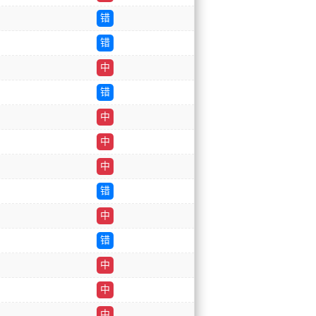
错
错
中
错
中
中
中
错
中
错
中
中
中