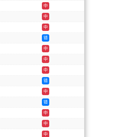
中
中
中
错
中
中
中
错
中
错
中
中
中