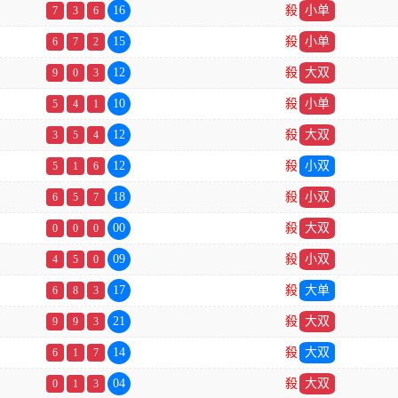
16
殺
小单
7
3
6
15
殺
小单
6
7
2
12
殺
大双
9
0
3
10
殺
小单
5
4
1
12
殺
大双
3
5
4
12
殺
小双
5
1
6
18
殺
小双
6
5
7
00
殺
大双
0
0
0
09
殺
小双
4
5
0
17
殺
大单
6
8
3
21
殺
大双
9
9
3
14
殺
大双
6
1
7
04
殺
大双
0
1
3