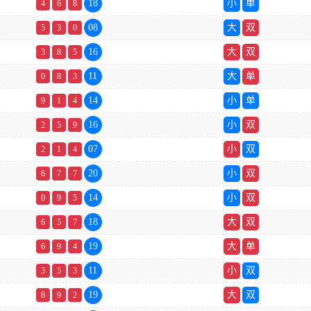
18
小
单
4
6
8
08
大
双
5
3
0
16
大
双
3
8
5
11
大
单
0
8
3
14
小
单
9
1
4
16
小
双
2
5
9
07
小
双
2
1
4
20
小
双
6
7
7
14
小
双
0
9
5
18
大
双
6
5
7
19
大
单
6
9
4
11
小
双
3
5
3
19
大
双
8
9
2