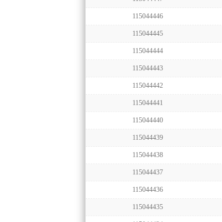
115044446
115044445
115044444
115044443
115044442
115044441
115044440
115044439
115044438
115044437
115044436
115044435