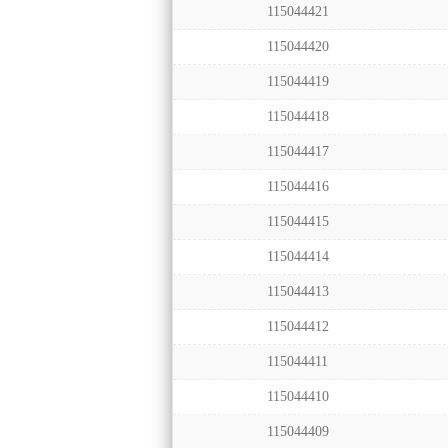
115044421
115044420
115044419
115044418
115044417
115044416
115044415
115044414
115044413
115044412
115044411
115044410
115044409