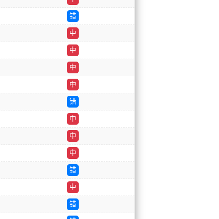
错
中
中
中
中
错
中
中
中
错
中
错