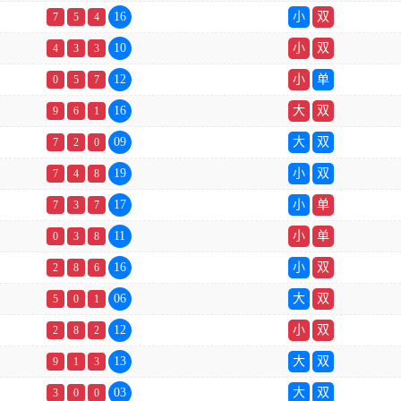
16
小
双
7
5
4
10
小
双
4
3
3
12
小
单
0
5
7
16
大
双
9
6
1
09
大
双
7
2
0
19
小
双
7
4
8
17
小
单
7
3
7
11
小
单
0
3
8
16
小
双
2
8
6
06
大
双
5
0
1
12
小
双
2
8
2
13
大
双
9
1
3
03
大
双
3
0
0