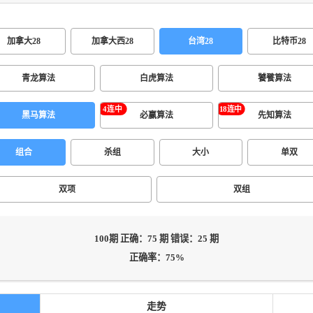
加拿大28
加拿大西28
台湾28
比特币28
青龙算法
白虎算法
饕餮算法
黑马算法
必赢算法
先知算法
组合
杀组
大小
单双
双项
双组
100期 正确：75 期 错误：25 期
正确率：75%
走势