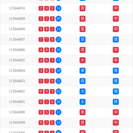
115044010
2
4
8
14
双
中
115044009
2
2
4
08
双
中
115044008
4
8
2
14
双
中
115044007
7
7
9
23
双
错
115044006
4
8
4
16
双
中
115044005
4
6
5
15
大
中
115044004
3
8
9
20
单
错
115044003
5
7
9
21
双
错
115044002
0
0
3
03
大
错
115044001
0
2
8
10
大
错
115044000
0
5
6
11
单
中
115043999
9
5
0
14
双
中