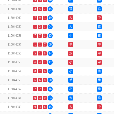
115044062
5
3
8
16
小
错
115044061
8
5
2
15
双
错
115044060
7
9
3
19
大
中
115044059
1
2
1
04
大
错
115044058
7
7
1
15
小
错
115044057
1
1
7
09
单
中
115044056
5
1
8
14
双
中
115044055
6
4
2
12
小
中
115044054
8
7
6
21
小
错
115044053
6
6
8
20
单
错
115044052
7
2
7
16
小
错
115044051
0
4
0
04
大
错
115044050
6
3
6
15
大
中