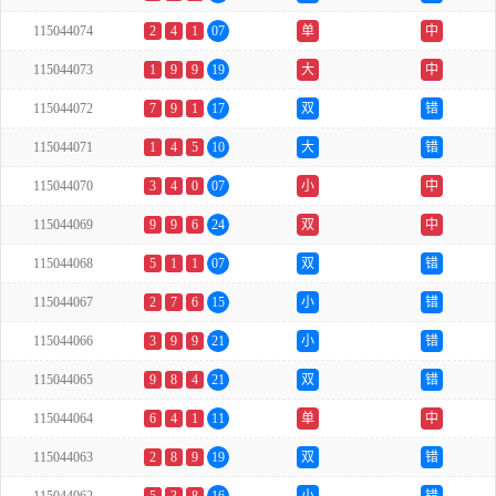
115044074
2
4
1
07
单
中
115044073
1
9
9
19
大
中
115044072
7
9
1
17
双
错
115044071
1
4
5
10
大
错
115044070
3
4
0
07
小
中
115044069
9
9
6
24
双
中
115044068
5
1
1
07
双
错
115044067
2
7
6
15
小
错
115044066
3
9
9
21
小
错
115044065
9
8
4
21
双
错
115044064
6
4
1
11
单
中
115044063
2
8
9
19
双
错