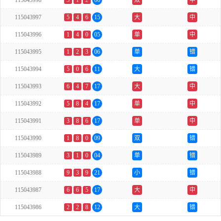
115043998
3
1
2
06
双
中
115043997
5
4
6
15
大
中
115043996
1
4
0
05
单
中
115043995
1
2
3
06
单
错
115043994
5
0
6
11
大
错
115043993
6
4
7
17
大
中
115043992
5
8
4
17
单
中
115043991
3
8
6
17
单
中
115043990
1
8
0
09
双
错
115043989
3
1
0
04
单
错
115043988
9
3
9
21
小
错
115043987
6
6
5
17
大
中
115043986
2
2
8
12
大
错