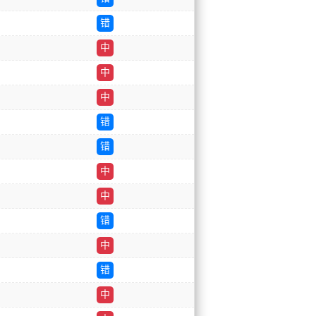
错
中
中
中
错
错
中
中
错
中
错
中