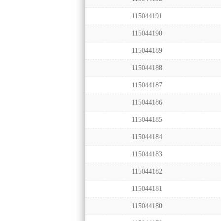
115044191
115044190
115044189
115044188
115044187
115044186
115044185
115044184
115044183
115044182
115044181
115044180