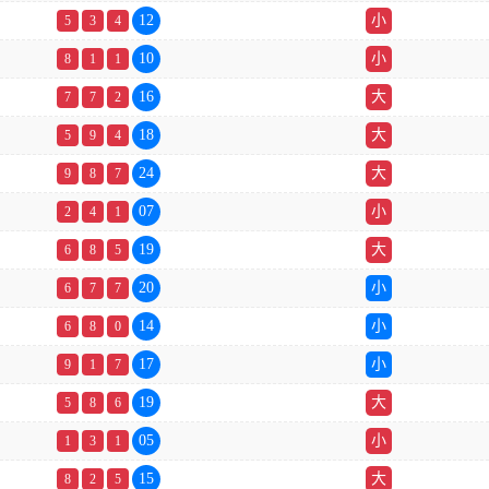
12
小
5
3
4
10
小
8
1
1
16
大
7
7
2
18
大
5
9
4
24
大
9
8
7
07
小
2
4
1
19
大
6
8
5
20
小
6
7
7
14
小
6
8
0
17
小
9
1
7
19
大
5
8
6
05
小
1
3
1
15
大
8
2
5