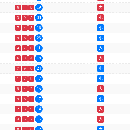
19
大
6
4
9
08
小
3
0
5
16
小
7
4
5
23
小
9
6
8
11
大
4
7
0
18
大
6
8
4
24
小
7
9
8
17
小
1
7
9
15
大
9
4
2
17
小
9
6
2
14
大
2
3
9
16
大
4
5
7
12
大
0
4
8