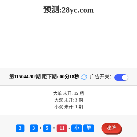
预测:28yc.com
第
115044202
期 距下期:
00
分
18
秒
广告开关：
大单
未开:
15
期
大双
未开:
3
期
小双
未开:
1
期
3
+
3
+
5
=
11
-
小
单
咪牌