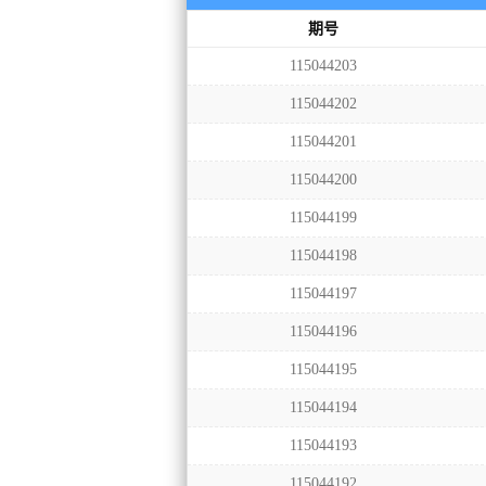
期号
115044203
115044202
115044201
115044200
115044199
115044198
115044197
115044196
115044195
115044194
115044193
115044192