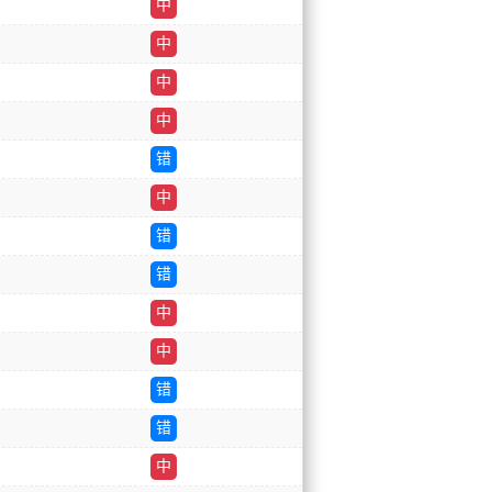
中
中
中
中
错
中
错
错
中
中
错
错
中