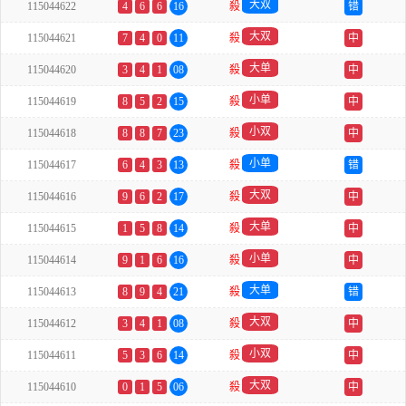
大双
115044622
4
6
6
16
殺
错
大双
115044621
7
4
0
11
殺
中
大单
115044620
3
4
1
08
殺
中
小单
115044619
8
5
2
15
殺
中
小双
115044618
8
8
7
23
殺
中
小单
115044617
6
4
3
13
殺
错
大双
115044616
9
6
2
17
殺
中
大单
115044615
1
5
8
14
殺
中
小单
115044614
9
1
6
16
殺
中
大单
115044613
8
9
4
21
殺
错
大双
115044612
3
4
1
08
殺
中
小双
115044611
5
3
6
14
殺
中
大双
115044610
0
1
5
06
殺
中