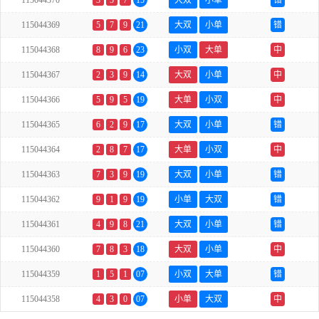
115044370
3
5
7
15
大双
小单
错
115044369
5
7
9
21
大双
小单
错
115044368
8
9
6
23
小双
大单
中
115044367
2
3
9
14
大双
小单
中
115044366
5
9
5
19
大单
小双
中
115044365
6
2
9
17
大双
小单
错
115044364
2
8
7
17
大单
小双
中
115044363
7
3
9
19
大双
小单
错
115044362
9
1
9
19
小单
大双
错
115044361
4
9
8
21
大双
小单
错
115044360
7
8
3
18
大双
小单
中
115044359
1
5
1
07
小双
大单
错
115044358
4
3
0
07
小单
大双
中