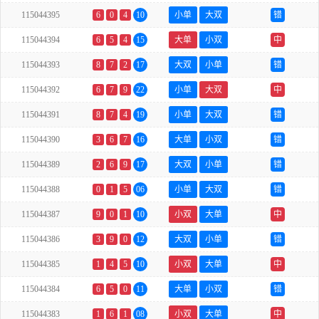
115044395
6
0
4
10
小单
大双
错
115044394
6
5
4
15
大单
小双
中
115044393
8
7
2
17
大双
小单
错
115044392
6
7
9
22
小单
大双
中
115044391
8
7
4
19
小单
大双
错
115044390
3
6
7
16
大单
小双
错
115044389
2
6
9
17
大双
小单
错
115044388
0
1
5
06
小单
大双
错
115044387
9
0
1
10
小双
大单
中
115044386
3
9
0
12
大双
小单
错
115044385
1
4
5
10
小双
大单
中
115044384
6
5
0
11
大单
小双
错
115044383
1
6
1
08
小双
大单
中