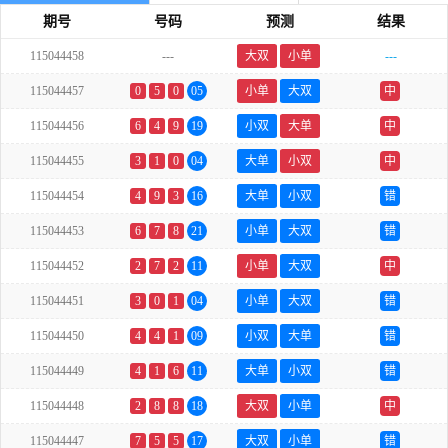
期号
号码
预测
结果
115044458
---
大双
小单
---
115044457
0
5
0
05
小单
大双
中
115044456
6
4
9
19
小双
大单
中
115044455
3
1
0
04
大单
小双
中
115044454
4
9
3
16
大单
小双
错
115044453
6
7
8
21
小单
大双
错
115044452
2
7
2
11
小单
大双
中
115044451
3
0
1
04
小单
大双
错
115044450
4
4
1
09
小双
大单
错
115044449
4
1
6
11
大单
小双
错
115044448
2
8
8
18
大双
小单
中
115044447
7
5
5
17
大双
小单
错