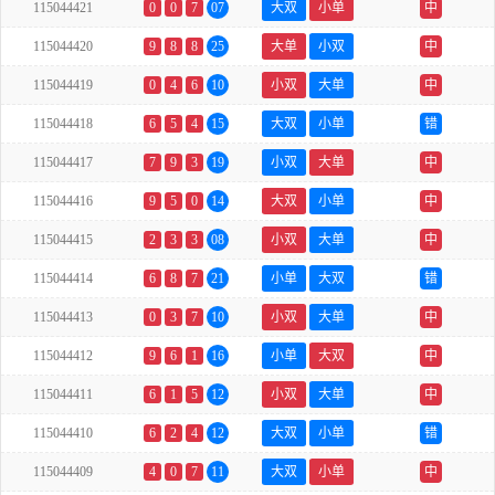
115044421
0
0
7
07
大双
小单
中
115044420
9
8
8
25
大单
小双
中
115044419
0
4
6
10
小双
大单
中
115044418
6
5
4
15
大双
小单
错
115044417
7
9
3
19
小双
大单
中
115044416
9
5
0
14
大双
小单
中
115044415
2
3
3
08
小双
大单
中
115044414
6
8
7
21
小单
大双
错
115044413
0
3
7
10
小双
大单
中
115044412
9
6
1
16
小单
大双
中
115044411
6
1
5
12
小双
大单
中
115044410
6
2
4
12
大双
小单
错
115044409
4
0
7
11
大双
小单
中