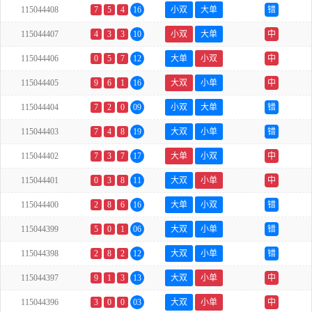
115044408
7
5
4
16
小双
大单
错
115044407
4
3
3
10
小双
大单
中
115044406
0
5
7
12
大单
小双
中
115044405
9
6
1
16
大双
小单
中
115044404
7
2
0
09
小双
大单
错
115044403
7
4
8
19
大双
小单
错
115044402
7
3
7
17
大单
小双
中
115044401
0
3
8
11
大双
小单
中
115044400
2
8
6
16
大单
小双
错
115044399
5
0
1
06
大双
小单
错
115044398
2
8
2
12
大双
小单
错
115044397
9
1
3
13
大双
小单
中
115044396
3
0
0
03
大双
小单
中