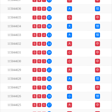
115044637
2
4
7
13
小
中
115044636
1
3
0
04
大
错
115044635
3
0
4
07
小
中
115044634
8
0
0
08
大
错
115044633
8
1
4
13
大
错
115044632
6
4
4
14
大
中
115044631
0
0
9
09
小
中
115044630
2
6
3
11
小
中
115044629
9
9
9
27
大
中
115044628
1
6
1
08
大
错
115044627
9
7
0
16
大
中
115044626
8
9
2
19
小
错
115044625
8
3
6
17
大
中