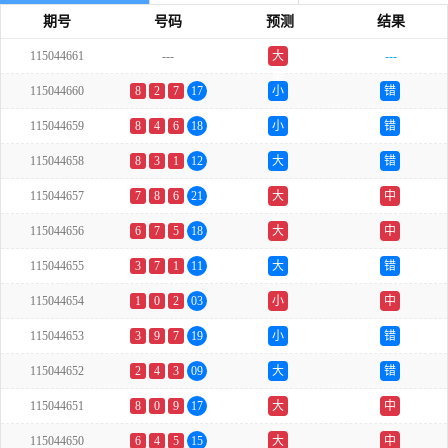
期号
号码
预测
结果
115044661
---
大
---
单
115044660
8
2
7
17
小
错
115044659
8
4
6
18
小
错
115044658
8
3
1
12
大
错
115044657
7
8
6
21
大
中
115044656
6
7
5
18
大
中
115044655
3
7
1
11
大
错
115044654
1
0
2
03
小
中
115044653
3
9
7
19
小
错
115044652
2
4
3
09
大
错
115044651
8
0
9
17
大
中
115044650
6
4
5
15
大
中