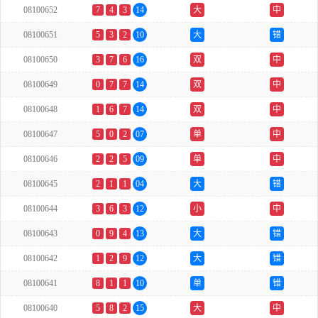
08100652
7
4
3
14
大
中
08100651
5
3
2
10
大
错
08100650
3
7
6
16
双
中
08100649
0
7
7
14
双
中
08100648
1
6
7
14
双
中
08100647
5
0
2
07
单
中
08100646
2
2
5
09
单
中
08100645
2
1
1
04
大
错
08100644
3
6
3
12
小
中
08100643
0
9
4
13
大
错
08100642
1
2
9
12
大
错
08100641
8
1
1
10
单
错
08100640
5
8
2
15
大
中