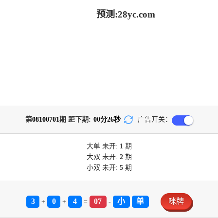
预测:28yc.com
第
08100701
期 距下期:
00
分
26
秒
广告开关：
大单
未开:
1
期
大双
未开:
2
期
小双
未开:
5
期
3
0
4
07
小
单
咪牌
+
+
=
-