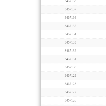
3467138
3467137
3467136
3467135
3467134
3467133
3467132
3467131
3467130
3467129
3467128
3467127
3467126