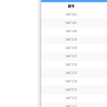
期号
3467162
3467161
3467160
3467159
3467158
3467157
3467156
3467155
3467154
3467153
3467152
3467151