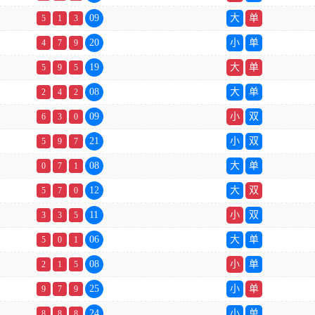
09
大
单
5
1
3
20
小
单
4
7
9
19
大
单
5
9
5
08
大
单
2
4
2
09
小
双
6
3
0
21
小
双
5
9
7
08
大
单
0
7
1
12
大
双
5
7
0
11
小
双
3
3
5
06
大
单
5
0
1
08
小
单
2
1
5
25
小
单
9
7
9
24
小
单
8
8
8