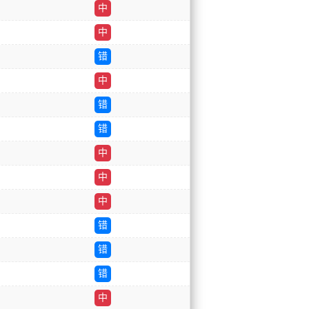
中
中
错
中
错
错
中
中
中
错
错
错
中