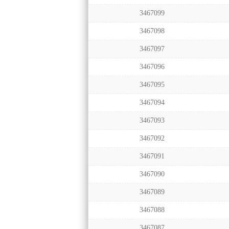
3467099
3467098
3467097
3467096
3467095
3467094
3467093
3467092
3467091
3467090
3467089
3467088
3467087