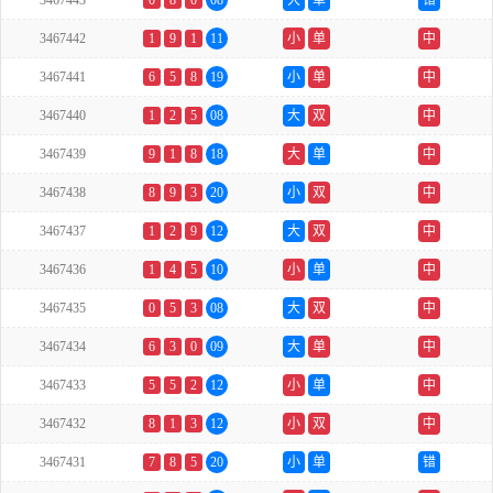
3467443
0
8
0
08
大
单
错
3467442
1
9
1
11
小
单
中
3467441
6
5
8
19
小
单
中
3467440
1
2
5
08
大
双
中
3467439
9
1
8
18
大
单
中
3467438
8
9
3
20
小
双
中
3467437
1
2
9
12
大
双
中
3467436
1
4
5
10
小
单
中
3467435
0
5
3
08
大
双
中
3467434
6
3
0
09
大
单
中
3467433
5
5
2
12
小
单
中
3467432
8
1
3
12
小
双
中
3467431
7
8
5
20
小
单
错