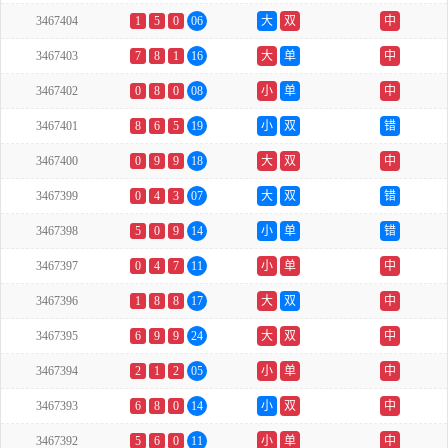
3467404
1
5
0
06
大
双
中
3467403
7
8
1
16
大
单
中
3467402
0
8
0
08
小
单
中
3467401
8
6
5
19
小
双
错
3467400
0
9
9
18
大
双
中
3467399
0
4
3
07
大
双
错
3467398
5
0
9
14
小
单
错
3467397
0
4
7
11
小
单
中
3467396
1
8
8
17
大
双
中
3467395
6
9
9
24
大
双
中
3467394
2
1
2
05
小
单
中
3467393
6
8
0
14
小
双
中
3467392
5
6
0
11
小
单
中