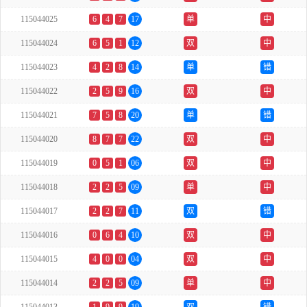
115044025
6
4
7
17
单
中
115044024
6
5
1
12
双
中
115044023
4
2
8
14
单
错
115044022
2
5
9
16
双
中
115044021
7
5
8
20
单
错
115044020
8
7
7
22
双
中
115044019
0
5
1
06
双
中
115044018
2
2
5
09
单
中
115044017
2
2
7
11
双
错
115044016
0
6
4
10
双
中
115044015
4
0
0
04
双
中
115044014
2
2
5
09
单
中