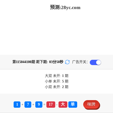
预测:28yc.com
第
115044100
期 距下期:
03
分
50
秒
广告开关：
大双
未开:
1
期
小单
未开:
5
期
小双
未开:
2
期
1
7
9
17
大
单
咪牌
+
+
=
-